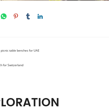
 picnic table benches for UAE
 for Switzerland
PLORATION