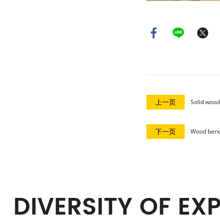
上一页
Solid wood
下一页
Wood bench
DIVERSITY OF EX