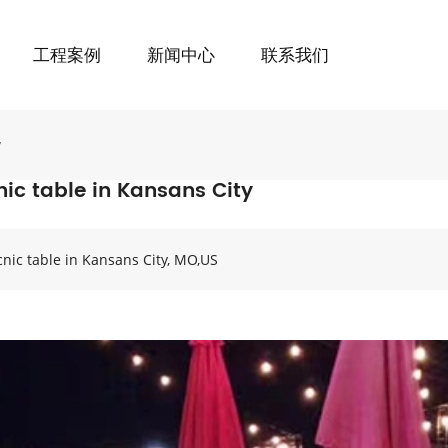
工程案例
新闻中心
联系我们
y
nic table in Kansans City
icnic table in Kansans City, MO,US