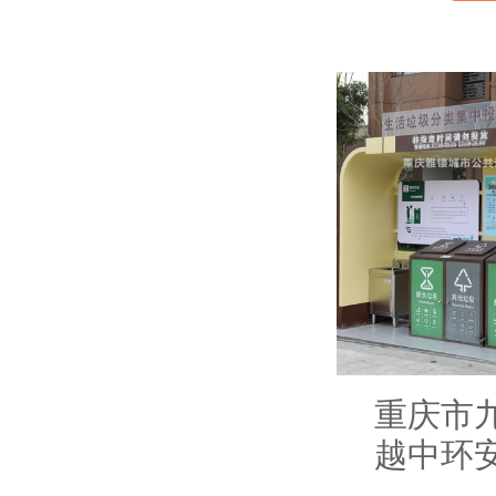
重庆市
越中环