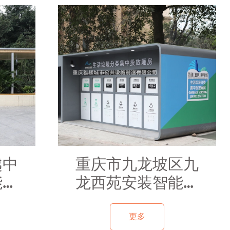
越中
重庆市九龙坡区九
能分
龙西苑安装智能垃
屋
圾房
更多