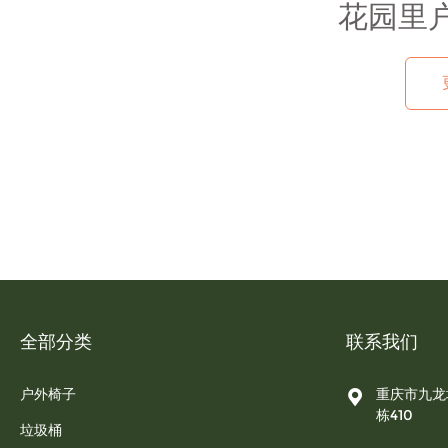
花园里
发已
全部分类
联系我们
户外椅子
重庆市九龙
栋410
垃圾桶