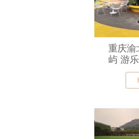
重庆渝北 新
屿 游乐设施安装