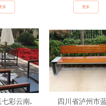
类集中站
屋
更多
更多
七彩云南.
四川省泸州市