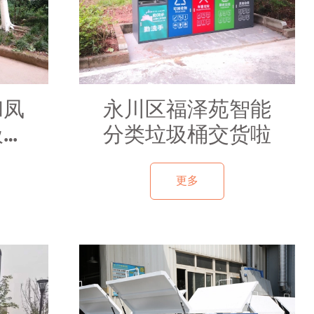
和凤
永川区福泽苑智能
圾桶
分类垃圾桶交货啦
更多