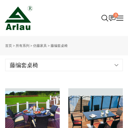
0
首页
>
所有系列
>
仿藤家具
>
藤编套桌椅
藤编套桌椅