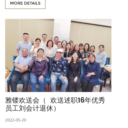
≥120mm； 5、外形尺寸：3010*1760*1330 6、垃圾箱采
MORE DETAILS
用全密封形式，无垃圾遗洒，无臭气散发； 7、能与3t小型
拉臂车配套使用，并确保倾卸后，箱体内无残留垃圾； 8、
箱体主要材质为Q235冷板。箱体底板厚度≥2.5㎜（花纹
板）。箱体边板厚度≥2.0
雅镂欢送会（ 欢送述职16年优秀
员工刘会计退休）
2022-05-20