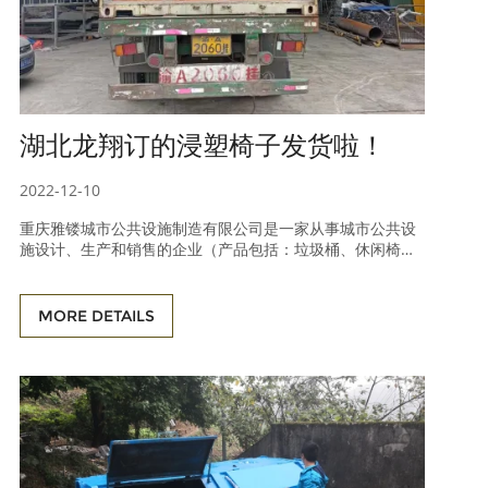
湖北龙翔订的浸塑椅子发货啦！
2022-12-10
重庆雅镂城市公共设施制造有限公司是一家从事城市公共设
施设计、生产和销售的企业（产品包括：垃圾桶、休闲椅、
垃圾箱、公园椅、户外桌椅、花箱、太阳伞、户外健身器
材、儿童游乐设施等）。产品销往中国、港澳台，以及出口
到欧美、大洋洲、东南亚等地区。多年来，借鉴成功的生产
MORE DETAILS
管理经验，引进优先于同行的生产技术和先进设备，一直引
领着行业的进步。 “雅镂”品牌城市公共设施已具有近二
十年的制造历史和品牌积淀。从充满活力的深圳特区创业到
不断开拓创新的内陆最大直辖市重庆，从出口企业到重庆著
名商标，脚踏实地，以精湛的工