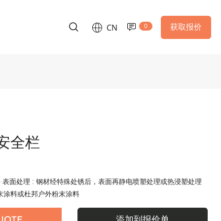
0
获取报价
CN
安全栏
铸铁 表面处理 : 钢材经特殊处锈后，表面再静电喷塑处理或热浸塑处理
粉末涂料或杜邦户外粉末涂料
UOTE
添加到报价单