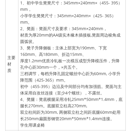
1、初中学生凳凳尺寸：345mm×240mm×（455- 395）
mm，
小学学生凳凳尺寸：345mm×240mm×（425- 365）
mm。
2、凳面：凳面尺寸及要求：345mm×240mm，
材质为厚20mm的AA级实木橡木插接板,凳面周边棱角成
圆弧状。
3、凳子升降侧板：主体上部宽为190mm、下宽
160mm、高180mm、折边15mm、
主要
厚度1.2mm优质冷轧板一次模压成型升降模压件，升降
材
孔中心距30mm一个，×共五个。
质
三档调节，每档升降孔固定螺丝中心距为60mm, 小学升
降范围（425-365）mm。
初中（455-395）边沿及中间部分均有加强筋。凳面与主
体采用自攻丝连接（至少4个螺丝），不露丝。
4、凳腿：凳底横腿采用冷轧25mm*50mm*1.4mm，底
腿长270mm。底腿双立柱高270mm,
双立柱间距为30mm, 两侧双立柱之间距底腿60mm处用
长250mm扁圆形钢管20mm*50mm*1.4mm连接。
学生用课桌椅