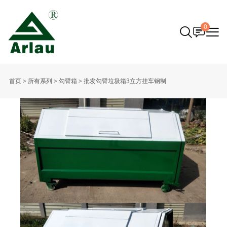
0
首页
>
所有系列
>
勾臂箱
>
批发勾臂垃圾箱3立方挂车钢制