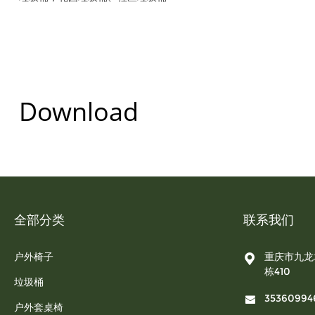
Download
全部分类
联系我们
户外椅子
重庆市九龙
栋410
垃圾桶
35360994
户外套桌椅