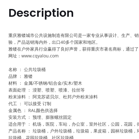
Description
重庆雅镂城市公共设施制造有限公司是一家专业从事设计、生产、销售
验，产品远销海内外，出口40多个国家和地区。
雅镂在户外家具行业赢得了良好声誉，获得重庆市著名商标，通过了ISO9
网址：www.cqyalou.com
名称 ： 公共垃圾桶
品牌 ： 雅镂
材料 ： 金属/不锈钢/铝合金/实木/塑木
表面处理 ： 浸塑、喷塑、喷漆、拉丝等
粉末涂料 ： 阿克苏诺贝尔、杜邦户外粉末涂料
代工 ： 可以接受 订制
金属色 ： RAL颜色供选择
安装方式 ： 预埋、膨胀螺丝固定
适合用于 ： 机场，医院，车站，办公室，室外社区，公园，花园，
产品名称 ： 垃圾桶，户外垃圾桶，垃圾箱，果皮箱，园林垃圾桶
垃圾桶，花园垃圾桶、社区垃圾桶