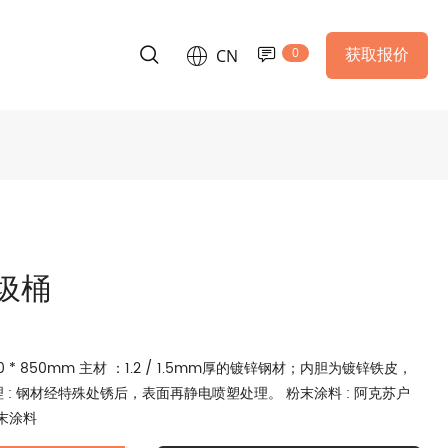
0
获取报价
CN
圾桶
 560 * 850mm 主材 ：1.2 / 1.5mm厚的镀锌钢材；内胆为镀锌铁皮，
处理 : 钢材经特殊处锈后，表面再静电喷塑处理。 粉末涂料 : 阿克苏户
末涂料