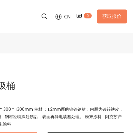
0
获取报价
CN
圾桶
1200 * 300 * 1300mm 主材 ：1.2mm厚的镀锌钢材；内胆为镀锌铁皮，
处理 : 钢材经特殊处锈后，表面再静电喷塑处理。 粉末涂料 : 阿克苏户
末涂料