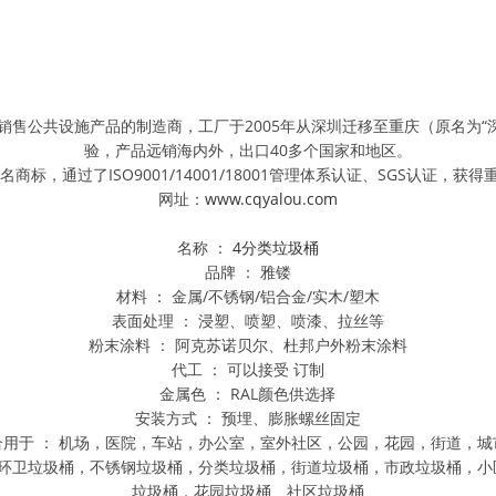
售公共设施产品的制造商，工厂于2005年从深圳迁移至重庆（原名为“深
验，产品远销海内外，出口40多个国家和地区。
，通过了ISO9001/14001/18001管理体系认证、SGS认证，
网址：
www.cqyalou.com
名称 ：
4分类垃圾桶
品牌 ： 雅镂
材料 ： 金属/不锈钢/铝合金/实木/塑木
表面处理 ： 浸塑、喷塑、喷漆、拉丝等
粉末涂料 ： 阿克苏诺贝尔、杜邦户外粉末涂料
代工 ： 可以接受 订制
金属色 ： RAL颜色供选择
安装方式 ： 预埋、膨胀螺丝固定
合用于 ： 机场，医院，车站，办公室，室外社区，公园，花园，街道，城
，环卫垃圾桶，不锈钢垃圾桶，分类垃圾桶，街道垃圾桶，市政垃圾桶，
垃圾桶，花园垃圾桶、社区垃圾桶