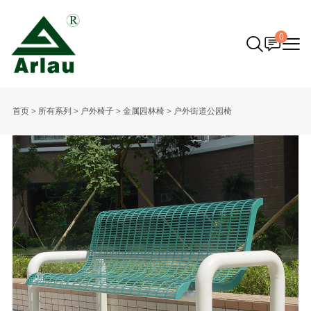
0
首页
>
所有系列
>
户外椅子
>
金属园林椅
>
户外街道公园椅