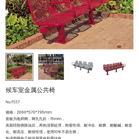
候车室金属公共椅
No.FS57
规格：2060*570*795mm
座板为电焊网，网孔孔距：15mm，
表面经除锈除油后，再热浸塑处理，附着性强、耐冲击、耐磨、耐酸碱、耐老
化、耐高压、耐候性强，使用10年不易生锈；
热浸塑颜色只能选用黑色和墨绿色