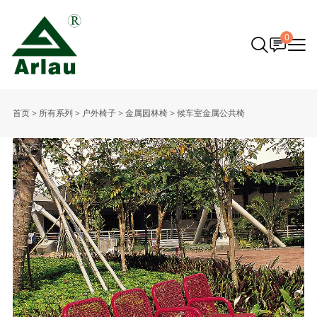
0
首页
>
所有系列
>
户外椅子
>
金属园林椅
>
候车室金属公共椅