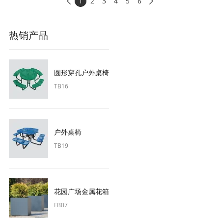
1
2
3
4
5
6


热销产品
圆形穿孔户外桌椅
TB16
户外桌椅
TB19
花园广场金属花箱
FB07